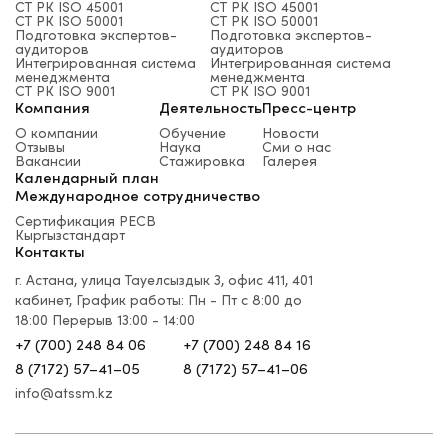
СТ РК ISO 45001
СТ РК ISO 45001
СТ РК ISO 50001
СТ РК ISO 50001
Подготовка экспертов-
Подготовка экспертов-
аудиторов
аудиторов
Интегрированная система
Интегрированная система
менеджмента
менеджмента
СТ РК ISO 9001
СТ РК ISO 9001
Компания
Деятельность
Пресс-центр
О компании
Обучение
Новости
Отзывы
Наука
Сми о нас
Вакансии
Стажировка
Галерея
Календарный план
Международное сотрудничество
Сертификация PECB
Кыргызстандарт
Контакты
г. Астана, улица Тауелсыздык 3, офис 411, 401
кабинет, График работы: Пн - Пт с 8:00 до
18:00 Перерыв 13:00 - 14:00
+7 (700) 248 84 06
+7 (700) 248 84 16
8 (7172) 57–41–05
8 (7172) 57–41–06
info@atssm.kz